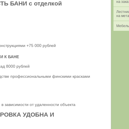
на зака
Ь БАНИ с отделкой
Лестни
на мет
Мебель
нструкциями +75 000 рублей
И К БАНЕ
сад 8000 рублей
одстве профессиональными финскими красками
 в зависимости от удаленности объекта
РОВКА УДОБНА И