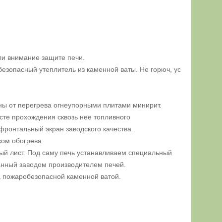
и внимание защите печи.
езопасный утеплитель из каменной ваты. Не горюч, ус
ны от перегрева огнеупорными плитами минирит.
есте прохождения сквозь нее топливного
фронтальный экран заводского качества .
ком обогрева
ый лист. Под саму печь устанавливаем специальный
нный заводом производителем печей.
 пожаробезопасной каменной ватой.