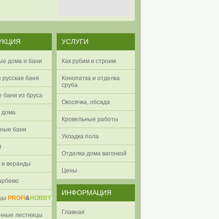
УКЦИЯ
УСЛУГИ
ые дома и бани
Как рубим и строим
 русская баня
Конопатка и отделка
сруба
 бани из бруса
Окосячка, обсада
 дома
Кровельные работы
ные бани
Укладка пола
и
Отделка дома вагонкой
 и веранды
Цены
арбекю
ИНФОРМАЦИЯ
ицы
PROFI
&
HOBBY
Главная
нные лестницы