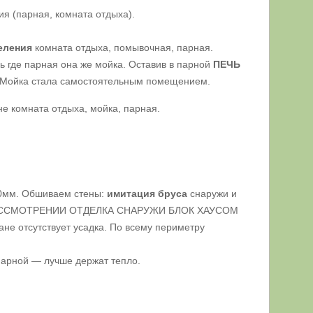
ия (парная, комната отдыха).
еления
комната отдыха, помывочная, парная.
нь где парная она же мойка. Оставив в парной
ПЕЧЬ
. Мойка стала самостоятельным помещением.
е комната отдыха, мойка, парная.
0мм. Обшиваем стены:
имитация бруса
снаружи и
АССМОТРЕНИИ ОТДЕЛКА СНАРУЖИ БЛОК ХАУСОМ
ане отсутствует усадка. По всему периметру
арной — лучше держат тепло.