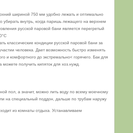
ерхний шириной 750 мм удобно лежать и оптимально
но убирать внутрь, когда паришь лежащего на верхнем
товления русской паровой бани является перегретый
00°С
ать классические кондиции русской паровой бани за
частии человека. Дает возможность быстро изменять
ого и комфортного до экстремально< горячего. Бак для
да можете получить кипяток для хоз.нужд.
ой пол, а значит, можно лить воду по всему моечному
ели на специальный поддон, дальше по трубам наружу
сходит из комнаты отдыха. Устанавливаем