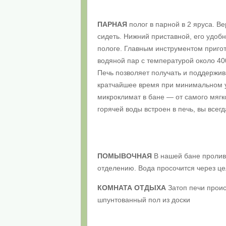
ПАРНАЯ
полог в парной в 2 яруса. В
сидеть. Нижний приставной, его удоб
пологе. Главным инструментом приго
водяной пар с температурой около 4
Печь позволяет получать и поддержив
кратчайшее время при минимальном у
микроклимат в бане — от самого мягк
горячей воды встроен в печь, вы всег
ПОМЫВОЧНАЯ
В нашей бане проливн
отделению. Вода просочится через ц
КОМНАТА ОТДЫХА
Затоп печи прои
шпунтованный пол из доски