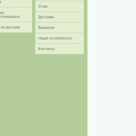
з
О нас
цы
аллокаркасе
Доставка
 из массива
Вакансии
Наши потребности
Контакты