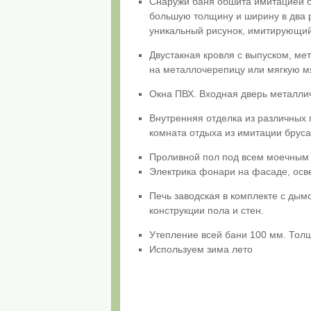
Снаружи баня обшита имитацией бр
большую толщину и ширину в два р
уникальный рисунок, имитирующи
Двустакная кровля с выпуском, ме
на металлочерепицу или мягкую м
Окна ПВХ. Входная дверь металлич
Внутренняя отделка из различных 
комната отдыха из имитации бруса
Проливной пол под всем моечным
Электрика фонари на фасаде, осв
Печь заводская в комплекте с дым
конструкции пола и стен.
Утепление всей бани 100 мм. Тол
Используем зима лето