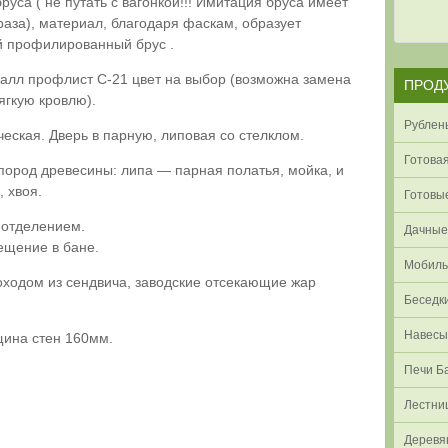
уса ( не путать с вагонкой!!! Имитация бруса имеет
аза), материал, благодаря фаскам, образует
й профилированный брус .
талл профлист С-21 цвет на выбор (возможна замена
ПРОД
ягкую кровлю).
Рублен
еская. Дверь в парную, липовая со стелклом.
Готовая
пород древесины: липа — парная полатья, мойка, и
, хвоя.
Готовые
 отделением.
Дачные
ещение в бане.
Мобиль
оходом из сендвича, заводские отсекающие жар
Беседк
Навесы
щина стен 160мм.
Печи Б
Лестн
Деревя