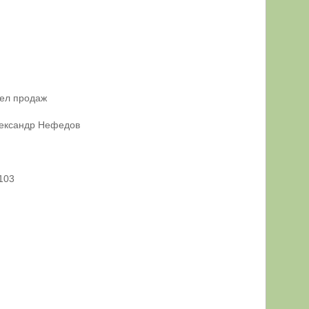
дел продаж
лександр Нефедов
 103