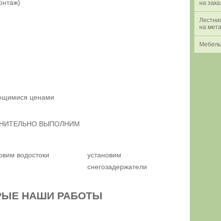
онтаж)
на зака
Лестни
на мет
Мебель
яющимися ценами
НИТЕЛЬНО ВЫПОЛНИМ
овим водостоки
установим
снегозадержатели
РЫЕ НАШИ РАБОТЫ