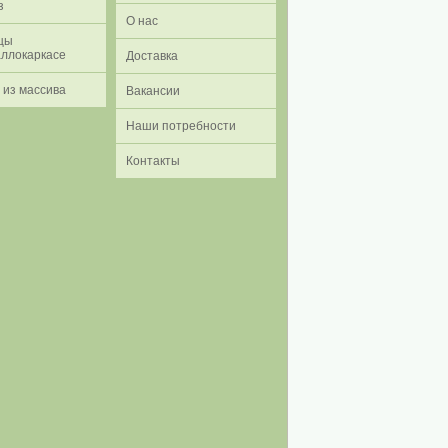
з
О нас
цы
аллокаркасе
Доставка
 из массива
Вакансии
Наши потребности
Контакты