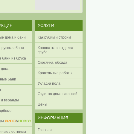
УКЦИЯ
УСЛУГИ
ые дома и бани
Как рубим и строим
 русская баня
Конопатка и отделка
сруба
 бани из бруса
Окосячка, обсада
 дома
Кровельные работы
ные бани
Укладка пола
и
Отделка дома вагонкой
 и веранды
Цены
арбекю
ИНФОРМАЦИЯ
ицы
PROFI
&
HOBBY
Главная
нные лестницы