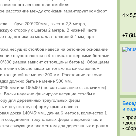
овременного легкового автомобиля.
ое расстояние между стойками гарантирует комфорт
4 x 5,
веса
— брус 200*200мм., высота 2,3 метра,
 каждую сторону с шагом 2 метра. В нижней части
+7 (9
ые подпятники из металла толщиной 4 мм, при
ажа несущих столбов навеса на бетонное основание
ление осущствляется в 4-х точках анкерными болтами
20*300 (марка зависит от толщины бетона). Обращаем
репления обеспечивается только на качественном
 толщиной не менее 200 мм. Расстояние от точки
адки должно быть не менне 500 мм.
*45 мм или 190х90 ( по согласованию с заказчиком).,
ки. Балки надежно фиксируют несущие столбы в
опору для деревянных треугольных ферм
Бесед
ь и двухскатную форму крыши навеса.
и сад
вая доска 140*45*мм., длина 6 метров, количество 1
• про
для соединения треугольных ферм в верхней части
• дос
яется связующим элементом для деревянных стропил
• сбо