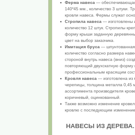
Ферма навеса
— обеспечивающая 
140*45 мм., количество 3 штуки. 
кровли навеса. Фермы служат осн
Стропила навеса
— изготовлены и
количество 12 штук. Стропилы кре
форму крыши заданную деревянн
цвет на выбор заказчика.
Имитация бруса
— шпунтованная 
количество согласно размера нав
стороной внутрь навеса (вниз) со
повторяющий двухскатную форму 
профессиональным красящим сост
Кровля навеса
— изготовлена из
черепицы, толщина металла 0,45 
ассортимента производителя крове
коричневый, оцинкованный.
Также возможно изменение кровел
кровлю с последующим изменением
НАВЕСЫ ИЗ ДЕРЕВА