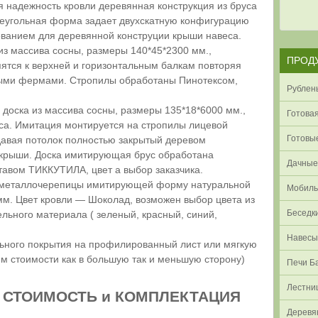
надежность кровли деревянная конструкция из бруса
Треугольная форма задает двухскатную конфигурацию
ованием для деревянной конструции крыши навеса.
з массива сосны, размеры 140*45*2300 мм.,
ПРОД
пятся к верхней и горизонтальным балкам повторяя
ыми фермами. Стропилы обработаны Пинотексом,
Рублен
доска из массива сосны, размеры 135*18*6000 мм.,
Готовая
еса. Имитация монтируется на стропилы лицевой
Готовые
здавая потолок полностью закрытый деревом
крыши. Доска имитирующая брус обработана
Дачные
авом ТИККУТИЛА, цвет а выбор заказчика.
 металлочерепицы имитирующей форму натуральной
Мобиль
мм. Цвет кровли — Шоколад, возможен выбор цвета из
Беседк
льного материала ( зеленый, красный, синий,
Навесы
ьного покрытия на профилированный лист или мягкую
 стоимости как в большую так и меньшую сторону)
Печи Б
Лестн
. СТОИМОСТЬ и КОМПЛЕКТАЦИЯ
Деревя