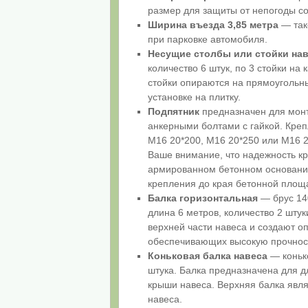
размер для защиты от непогоды с
Ширина въезда 3,85 метра
— так
при парковке автомобиля.
Несущие столбы или стойки на
количество 6 штук, по 3 стойки на
стойки опираются на прямоугольн
установке на плитку.
Подпятник
предназначен для монт
анкерными болтами с гайкой. Креп
М16 20*200, М16 20*250 или М16 
Ваше внимание, что надежность к
армированном бетонном основании
крепления до края бетонной площ
Балка горизонтальная
— брус 140
длина 6 метров, количество 2 шту
верхней части навеса и создают 
обеспечивающих высокую прочност
Коньковая балка навеса
— конько
штука. Балка предназначена для 
крыши навеса. Верхняя балка явл
навеса.