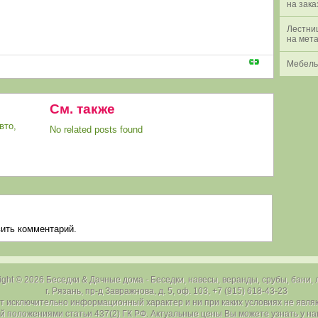
на зака
Лестни
на мет
Мебель
См. также
вто
,
No related posts found
вить комментарий.
ight © 2026
Беседки & Дачные дома
- Беседки, навесы, веранды, срубы, бани,
г. Рязань, пр-д Завражнова, д. 5, оф. 103, +7 (915) 618-43-23
ят исключительно информационный характер и ни при каких условиях не явля
 положениями статьи 437(2) ГК РФ. Актуальные цены Вы можете узнать у н