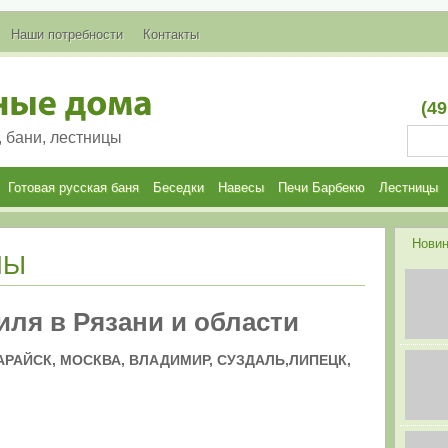
Наши потребности
Контакты
(49
, бани, лестницы
Готовая русская баня
Беседки
Навесы
Печи Барбекю
Лестницы
Новин
НЫ
иля в Рязани и области
АРАЙСК,
МОСКВА,
ВЛАДИМИР, СУЗДАЛЬ,ЛИПЕЦК,