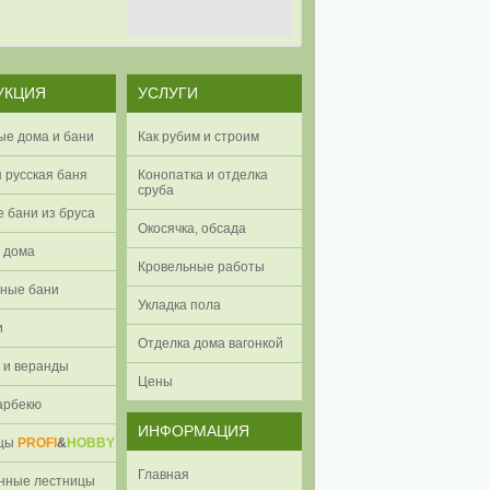
УКЦИЯ
УСЛУГИ
ые дома и бани
Как рубим и строим
 русская баня
Конопатка и отделка
сруба
 бани из бруса
Окосячка, обсада
 дома
Кровельные работы
ные бани
Укладка пола
и
Отделка дома вагонкой
 и веранды
Цены
арбекю
ИНФОРМАЦИЯ
ицы
PROFI
&
HOBBY
Главная
нные лестницы