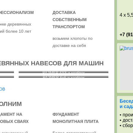
ФЕССИОНАЛИЗМ
ДОСТАВКА
4 x 5,
СОБСТВЕННЫМ
нке деревянных
ТРАНСПОРТОМ
ий более 10 лет
+7 (9
возьмем хлопоты по
доставке на себя
ЕВЯННЫХ НАВЕСОВ ДЛЯ МАШИН
РАЗМЕР 6Х8 и хозблок
РАЗМЕР 6х6 и хозблок
ОВ
Бесед
ОЛНИМ
и сад
АМЕНТ НА
ФУНДАМЕНТ
• про
• дос
ОВЫХ СВАЯХ
МОНОЛИТНАЯ ПЛИТА
• сбо
е экономичный
Более дорогостоящий