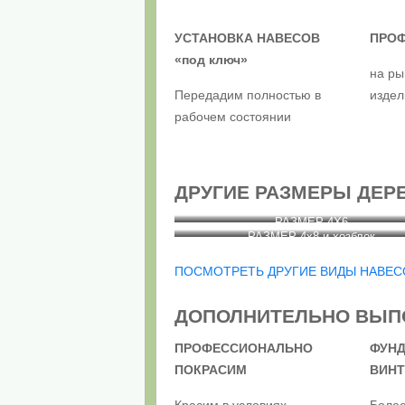
УСТАНОВКА НАВЕСОВ
ПРО
«под ключ»
на ры
Передадим полностью в
издел
рабочем состоянии
ДРУГИЕ РАЗМЕРЫ ДЕР
РАЗМЕР 4Х6
РАЗМЕР 4х8 и хозблок
ПОСМОТРЕТЬ ДРУГИЕ ВИДЫ НАВЕС
ДОПОЛНИТЕЛЬНО ВЫП
ПРОФЕССИОНАЛЬНО
ФУНД
ПОКРАСИМ
ВИНТ
Красим в условиях
Боле