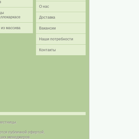
з
О нас
цы
аллокаркасе
Доставка
 из массива
Вакансии
Наши потребности
Контакты
 лестницы.
ются публичной офертой,
аших менеджеров.