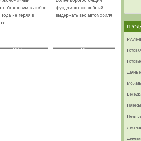
нт. Установим в любое
фундамент способный
 года не теряя в
выдержать вес автомобиля.
тве
ПРОД
Рублен
6х12
6х8
Готовая
Готовые
Дачные
Мобиль
Беседк
Навесы
Печи Б
Лестн
Деревя